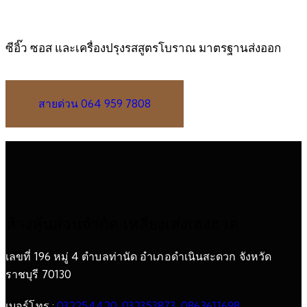
ซีอิ๊ว ซอส และเครื่องปรุงรสสูตรโบราณ มาตรฐานส่งออก
สายด่วน 064 959 7808
ห้างหุ้นส่วนจำกัด เหลียงเส่งเฮงฮวด
เลขที่ 196 หมู่ 4 ตำบลท่านัด อำเภอดำเนินสะดวก จังหวัด
ราชบุรี 70130
เบอร์โทร :
032254420
,
032353873
,
0863611698