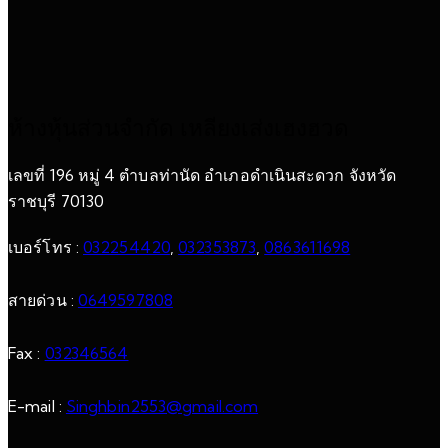
ห้างหุ้นส่วนจำกัด เหลียงเส่งเฮงฮวด
เลขที่ 196 หมู่ 4 ตำบลท่านัด อำเภอดำเนินสะดวก จังหวัด
ราชบุรี 70130
เบอร์โทร :
032254420
,
032353873
,
0863611698
สายด่วน :
0649597808
Fax :
032346564
E-mail :
Singhbin2553@gmail.com