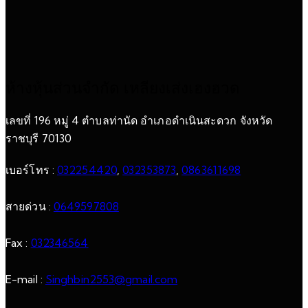
ห้างหุ้นส่วนจำกัด เหลียงเส่งเฮงฮวด
เลขที่ 196 หมู่ 4 ตำบลท่านัด อำเภอดำเนินสะดวก จังหวัด
ราชบุรี 70130
เบอร์โทร :
032254420
,
032353873
,
0863611698
สายด่วน :
0649597808
Fax :
032346564
E-mail :
Singhbin2553@gmail.com