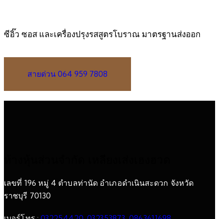
ซีอิ๊ว ซอส และเครื่องปรุงรสสูตรโบราณ มาตรฐานส่งออก
สายด่วน 064 959 7808
ห้างหุ้นส่วนจำกัด เหลียงเส่งเฮงฮวด
เลขที่ 196 หมู่ 4 ตำบลท่านัด อำเภอดำเนินสะดวก จังหวัด
ราชบุรี 70130
เบอร์โทร :
032254420
,
032353873
,
0863611698