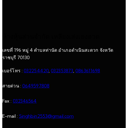
ห้างหุ้นส่วนจำกัด เหลียงเส่งเฮงฮวด
เลขที่ 196 หมู่ 4 ตำบลท่านัด อำเภอดำเนินสะดวก จังหวัด
ราชบุรี 70130
เบอร์โทร :
032254420
,
032353873
,
0863611698
สายด่วน :
0649597808
Fax :
032346564
E-mail :
Singhbin2553@gmail.com