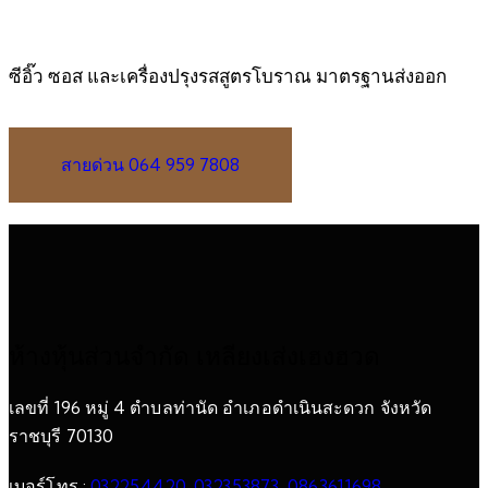
ซีอิ๊ว ซอส และเครื่องปรุงรสสูตรโบราณ มาตรฐานส่งออก
สายด่วน 064 959 7808
ห้างหุ้นส่วนจำกัด เหลียงเส่งเฮงฮวด
เลขที่ 196 หมู่ 4 ตำบลท่านัด อำเภอดำเนินสะดวก จังหวัด
ราชบุรี 70130
เบอร์โทร :
032254420
,
032353873
,
0863611698