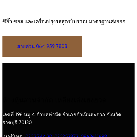
ซีอิ๊ว ซอส และเครื่องปรุงรสสูตรโบราณ มาตรฐานส่งออก
สายด่วน 064 959 7808
ห้างหุ้นส่วนจำกัด เหลียงเส่งเฮงฮวด
เลขที่ 196 หมู่ 4 ตำบลท่านัด อำเภอดำเนินสะดวก จังหวัด
ราชบุรี 70130
เบอร์โทร :
032254420
,
032353873
,
0863611698