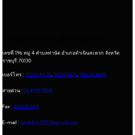
ห้างหุ้นส่วนจำกัด เหลียงเส่งเฮงฮวด
เลขที่ 196 หมู่ 4 ตำบลท่านัด อำเภอดำเนินสะดวก จังหวัด
ราชบุรี 70130
เบอร์โทร :
032254420
,
032353873
,
0863611698
สายด่วน :
0649597808
Fax :
032346564
E-mail :
Singhbin2553@gmail.com